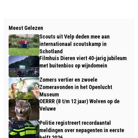
Vorig artikel
Volgend artikel
PETER ERREN NIEUWE VORST BIJ DE
Meest Gelezen
LEZING GROEI & BLOEI VELUWEZOOM
NARRENKAP
Scouts uit Velp deden mee aan
OVER DUTCH WAVE
internationaal scoutskamp in
Schotland
Filmhuis Dieren viert 40-jarig jubileum
met buitenbios op wijndomein
Zomers vertier en zwoele
Zomeravonden in het Openlucht
Museum
OERRR (8 t/m 12 jaar) Wolven op de
Veluwe
Politie registreert recordaantal
meldingen over nepagenten in eerste
helft 2026