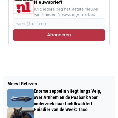
Nieuwsbrief!
Krijg iedere dag het laatste nieuws
van Rheden Nieuws in je mailbox
Abonneren
Vorig artikel
Volgend artikel
NIEUWE ACTIVITEITEN BIJ ATELIER
Meest Gelezen
AFSCHEID VAN WETHOUDER DORUS
CRESO IN VELP
Enorme zeppelin vliegt langs Velp,
KLOMBERG NA ACHT JAAR
over Arnhem en de Posbank voor
WETHOUDER VOOR GEMEENTE
onderzoek naar luchtkwaliteit
Huisdier van de Week: Taco
RHEDEN