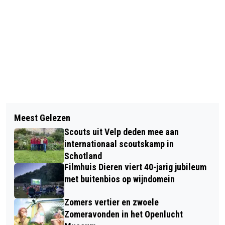
Vorig artikel
Volgend artikel
WERKZAAMHEDEN OP
Meest Gelezen
INWONERS RHEDEN WINNEN WEER BIJ
BEGRAAFPLAATS DE PINKEL LIGGEN
Scouts uit Velp deden mee aan
POSTCODE LOTERIJ STRAATPRIJS
VOORLOPIG STIL
internationaal scoutskamp in
Schotland
Filmhuis Dieren viert 40-jarig jubileum
met buitenbios op wijndomein
Zomers vertier en zwoele
Zomeravonden in het Openlucht