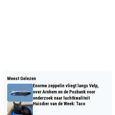
Vorig artikel
Volgend artikel
MAXIM FEBRUARI TE GAST IN DE
Meest Gelezen
INLOOPOCHTEND IN “DE SERRE VAN
BIBLIOTHEEK DIEREN
Enorme zeppelin vliegt langs Velp,
ROZENDAAL” OVER INKOMENSBELEID
over Arnhem en de Posbank voor
EN SCHULDEN
onderzoek naar luchtkwaliteit
Huisdier van de Week: Taco