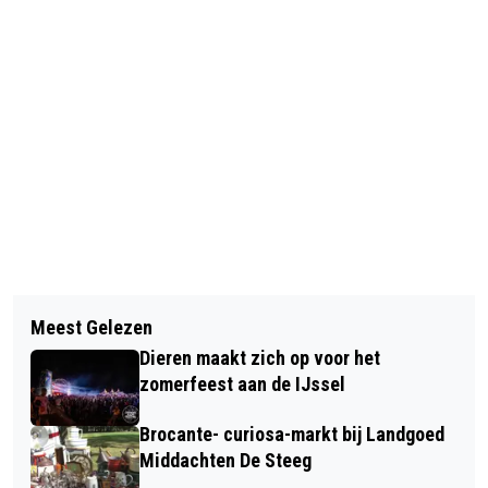
Vorig artikel
Volgend artikel
GETUIGEN GEZOCHT NA BESCHIETING
Meest Gelezen
RIJNSTATE VELP IS VERKOCHT
WONING WATERSTRAAT VELP
Dieren maakt zich op voor het
zomerfeest aan de IJssel
Brocante- curiosa-markt bij Landgoed
Middachten De Steeg