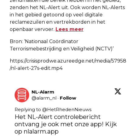
zendmasten die bereik hebben in het gebied,
zenden het NL-Alert uit. Ook worden NL-Alerts
in het gebied getoond op veel digitale
reclamezuilen en vertrekborden in het
openbaar vervoer.
Lees meer
Bron: ‘Nationaal Coördinator
Terrorismebestrijding en Veiligheid (NCTV)’
https://crisisprodwe.azureedge.net/media/57958
/nl-alert-27s-edit.mp4
NL-Alarm
@
alarm_nl
·
Follow
Replying to @
HetRhedenNieuws
Het NL-Alert controlebericht 
ontvang je ook met onze app! Kijk 
op 
nlalarm.app