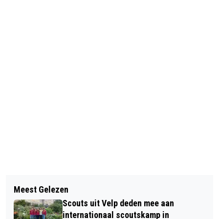
Vorig artikel
Volgend artikel
INNOFORTE START MET FIJN-
Meest Gelezen
MAAK KANS OP €5000 VOOR UW
PROEVERS
Scouts uit Velp deden mee aan
VRIJWILLIGERSPROJECT
internationaal scoutskamp in