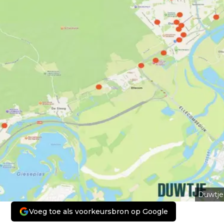
Duwtje
Voeg toe als voorkeursbron op Google