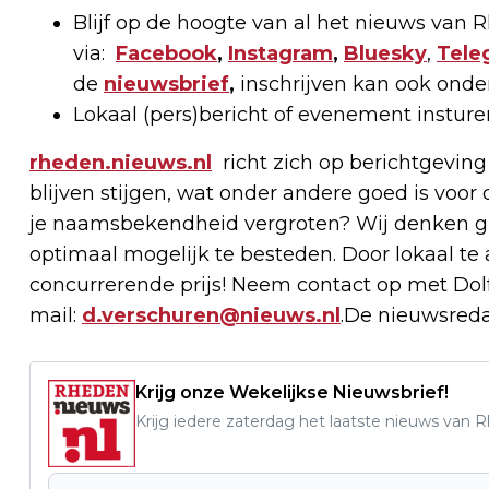
Blijf op de hoogte van al het nieuws van
via:
Facebook
,
Instagram
,
Bluesky
,
Tele
de
nieuwsbrief
,
inschrijven kan ook onde
Lokaal (pers)bericht of evenement instur
rheden.nieuws.nl
richt zich op berichtgeving
blijven stijgen, wat onder andere goed is voor 
je naamsbekendheid vergroten? Wij denken g
optimaal mogelijk te besteden. Door lokaal t
concurrerende prijs! Neem contact op met Dolf
mail:
d.verschuren@nieuws.nl
.De nieuwsreda
Krijg onze Wekelijkse Nieuwsbrief!
Krijg iedere zaterdag het laatste nieuws van 