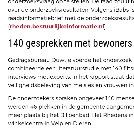
onderzoeksvraag op te stellen. De raad zou uit
over de onderzoeksresultaten. Volgens iBabs i
raadsinformatiebrief met de onderzoeksresult
(
rheden.bestuurlijkeinformatie.nl
)
140 gesprekken met bewoners
Gedragsbureau Duwtje voerde het onderzoek ui
combineerde een literatuurstudie met 140 flit
interviews met experts. In het rapport staat da
veiligheidsbeleving van meisjes en vrouwen i
De onderzoekers spraken ongeveer 140 mensen
werden 46 plekken in de gemeente aangemerk
meer plaats bij het Biljoenbad, Het Rhedens 
winkelcentra in Velp en Dieren.