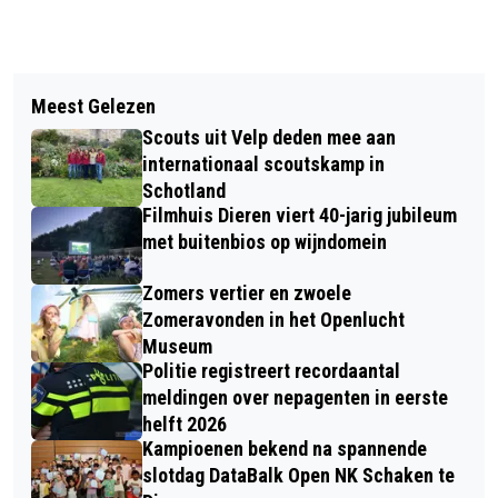
Vorig artikel
Volgend artikel
HUISDIER VAN DE WEEK: ONTMOET
Meest Gelezen
VERDACHTEN PLOFKRAAK PAUL VAN
KNIBBEL
Scouts uit Velp deden mee aan
ZEELAND NIET AANGETROFFEN,
internationaal scoutskamp in
POLITIE ZOEKT GETUIGEN
Schotland
Filmhuis Dieren viert 40-jarig jubileum
met buitenbios op wijndomein
Zomers vertier en zwoele
Zomeravonden in het Openlucht
Museum
Politie registreert recordaantal
meldingen over nepagenten in eerste
helft 2026
Kampioenen bekend na spannende
slotdag DataBalk Open NK Schaken te