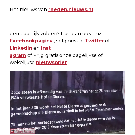
Het nieuws van
rheden.nieuws.nl
gemakkelijk volgen? Like dan ook onze
Facebookpagina
, volg ons op
Twitter
of
LinkedIn
en
Inst
agram
of krijg gratis onze dagelijkse of
wekelijkse
nieuwsbrief
.