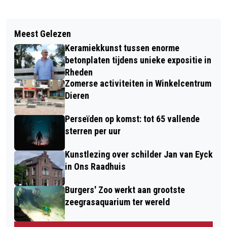
Vorig artikel
Volgend artikel
LAATSTE GEMEENTELIJKE KAVEL
Meest Gelezen
ZE ZIJN ER WEER! SAVAGE REVIVAL
VERKOCHT OP DE BEEMD IN VELP
Keramiekkunst tussen enorme
IN PARTYCENTRUM ONS HUIS TE
betonplaten tijdens unieke expositie in
RHEDEN!
Rheden
Zomerse activiteiten in Winkelcentrum
Dieren
Perseïden op komst: tot 65 vallende
sterren per uur
Kunstlezing over schilder Jan van Eyck
in Ons Raadhuis
Burgers' Zoo werkt aan grootste
zeegrasaquarium ter wereld