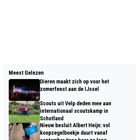
Vorig artikel
Volgend artikel
COLUMN; WIE VOLGEN TIJDENS EK
Meest Gelezen
POLITIE HOUDT VERDACHTE AAN NA
2016?
Dieren maakt zich op voor het
OVERVAL OP TANKSTATION IN VELP
zomerfeest aan de IJssel
Scouts uit Velp deden mee aan
internationaal scoutskamp in
Schotland
Nieuw besluit Albert Heijn: vol
koopzegelboekje duurt vanaf