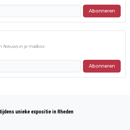
Abonneren
n Nieuws in je mailbox
Abonneren
Volgend artikel
RHEDEN NIEUWS EET SMAKELIJK OP
ijdens unieke expositie in Rheden
ZIJN LUIKS