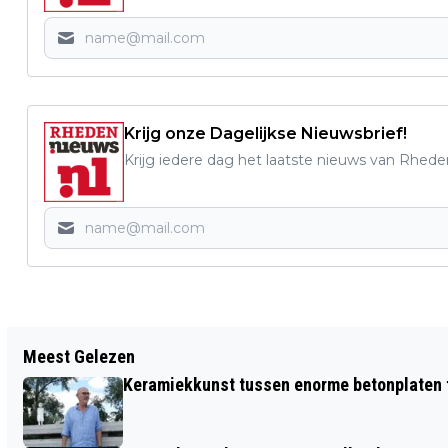
Krijg onze Dagelijkse Nieuwsbrief!
Krijg iedere dag het laatste nieuws van Rhede
Vorig artikel
Meest Gelezen
SIOS '61 B1 GEEFT WINST WEG
Keramiekkunst tussen enorme betonplaten t