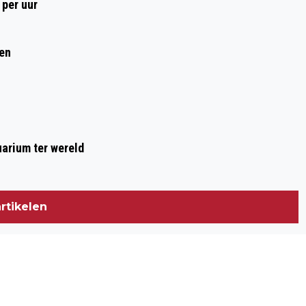
 per uur
ren
arium ter wereld
rtikelen