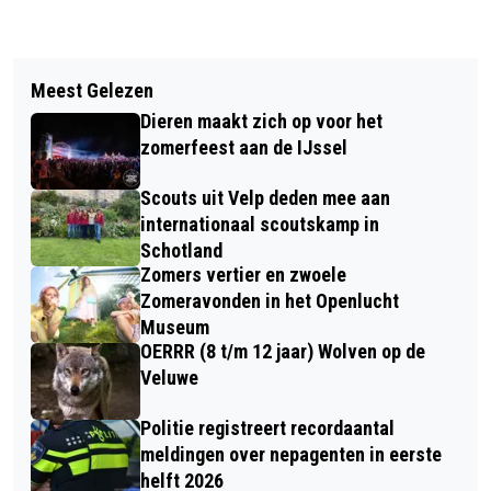
Vorig artikel
Volgend artikel
DE ONDERNEMERSACTIE WAS
Meest Gelezen
BENEFIETVERKOOP
OVERWELDIGEND
Dieren maakt zich op voor het
ONDERWATERFOTO'S WILLEM
zomerfeest aan de IJssel
KOLVOORT
Scouts uit Velp deden mee aan
internationaal scoutskamp in
Schotland
Zomers vertier en zwoele
Zomeravonden in het Openlucht
Museum
OERRR (8 t/m 12 jaar) Wolven op de
Veluwe
Politie registreert recordaantal
meldingen over nepagenten in eerste
helft 2026