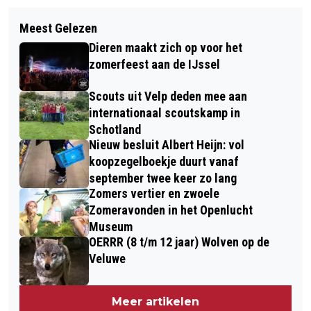
Volgend artikel
MANTELZORGCAFÉ BIJ INTERMEZZO
Meest Gelezen
COLLECTANTEN VOOR
IN DIEREN
Dieren maakt zich op voor het
DIERENBESCHERMING GEZOCHT IN
zomerfeest aan de IJssel
RHEDEN
Scouts uit Velp deden mee aan
internationaal scoutskamp in
Schotland
Nieuw besluit Albert Heijn: vol
koopzegelboekje duurt vanaf
september twee keer zo lang
Zomers vertier en zwoele
Zomeravonden in het Openlucht
Museum
OERRR (8 t/m 12 jaar) Wolven op de
Veluwe
Meer artikelen