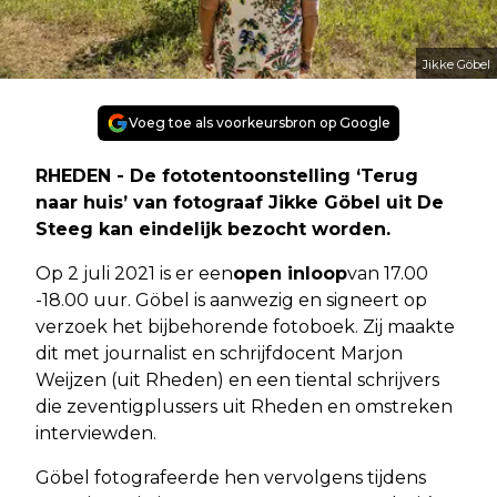
Jikke Göbel
Voeg toe als voorkeursbron op Google
RHEDEN - De fototentoonstelling ‘Terug
naar huis’ van fotograaf Jikke Göbel uit De
Steeg kan eindelijk bezocht worden.
Op 2 juli 2021 is er een
open inloop
van 17.00
-18.00 uur. Göbel is aanwezig en signeert op
verzoek het bijbehorende fotoboek. Zij maakte
dit met journalist en schrijfdocent Marjon
Weijzen (uit Rheden) en een tiental schrijvers
die zeventigplussers uit Rheden en omstreken
interviewden.
Göbel fotografeerde hen vervolgens tijdens