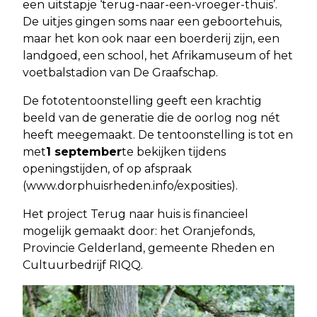
een uitstapje ‘terug-naar-een-vroeger-thuis’.
De uitjes gingen soms naar een geboortehuis,
maar het kon ook naar een boerderij zijn, een
landgoed, een school, het Afrikamuseum of het
voetbalstadion van De Graafschap.
De fototentoonstelling geeft een krachtig
beeld van de generatie die de oorlog nog nét
heeft meegemaakt. De tentoonstelling is tot en
met
1 september
te bekijken tijdens
openingstijden, of op afspraak
(www.dorphuisrheden.info/exposities).
Het project Terug naar huis is financieel
mogelijk gemaakt door: het Oranjefonds,
Provincie Gelderland, gemeente Rheden en
Cultuurbedrijf RIQQ.