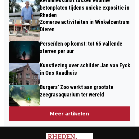
Keramiekkunst tussen enorme
ATELIERWEEKEND BIJ SILENT ART IN
betonplaten tijdens unieke expositie in
SPANKEREN
Rheden
Zomerse activiteiten in Winkelcentrum
Dieren
Perseïden op komst: tot 65 vallende
sterren per uur
Kunstlezing over schilder Jan van Eyck
in Ons Raadhuis
Burgers' Zoo werkt aan grootste
zeegrasaquarium ter wereld
Meer artikelen