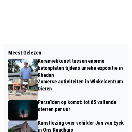
Vorig artikel
Volgend artikel
NATURALISATIEDAG 2025 IN
Meest Gelezen
MAGISCH WINKELEN EN
GEMEENTE RHEDEN
Keramiekkunst tussen enorme
ETALAGEWEDSTRIJD IN CENTRUM
betonplaten tijdens unieke expositie in
VELP
Rheden
Zomerse activiteiten in Winkelcentrum
Dieren
Perseïden op komst: tot 65 vallende
sterren per uur
Kunstlezing over schilder Jan van Eyck
in Ons Raadhuis