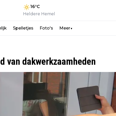
16
°C
Heldere Hemel
lijk
Spelletjes
Foto's
Meer
▼
bied van dakwerkzaamheden