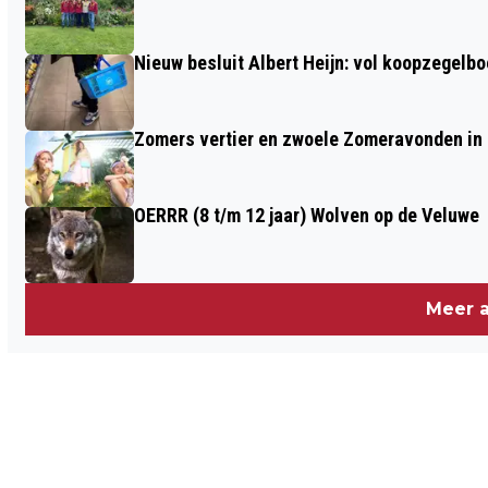
Nieuw besluit Albert Heijn: vol koopzegelb
Zomers vertier en zwoele Zomeravonden in
OERRR (8 t/m 12 jaar) Wolven op de Veluwe
Meer a