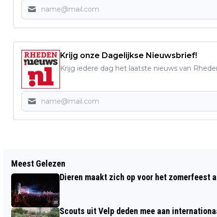
Krijg onze Dagelijkse Nieuwsbrief!
Krijg iedere dag het laatste nieuws van Rhede
Vorig artikel
Meest Gelezen
TOCH EEN 4 DAAGSE IN RHEDEN MAAR
Dieren maakt zich op voor het zomerfeest a
DAN ANDERS
Scouts uit Velp deden mee aan internation