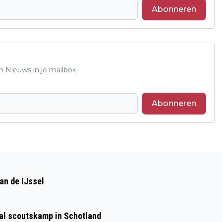
Abonneren
n Nieuws in je mailbox
Abonneren
Volgend artikel
IVN NATUURGIDS WORDEN? DAT KAN!
an de IJssel
aal scoutskamp in Schotland