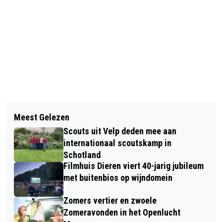
Vorig artikel
Volgend artikel
GLADIOLENFESTIVAL IN LAAG-
Meest Gelezen
HUISDIER VAN DE WEEK: BLIJE
SOEREN
Scouts uit Velp deden mee aan
BOOMER ZOEKT EEN VROLIJKE
internationaal scoutskamp in
VRIEND
Schotland
Filmhuis Dieren viert 40-jarig jubileum
met buitenbios op wijndomein
Zomers vertier en zwoele
Zomeravonden in het Openlucht