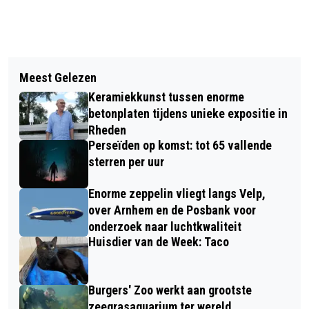
Vorig artikel
Volgend artikel
THEATERWANDELING VOOR JONG EN
Meest Gelezen
VANAF NU MAKKELIJKER OM IN
OUD IN HOF TE DIEREN
Keramiekkunst tussen enorme
GELDERLAND BIOLOGISCHE BLOEMEN
betonplaten tijdens unieke expositie in
TE KOPEN
Rheden
Perseïden op komst: tot 65 vallende
sterren per uur
Enorme zeppelin vliegt langs Velp,
over Arnhem en de Posbank voor
onderzoek naar luchtkwaliteit
Huisdier van de Week: Taco
Burgers' Zoo werkt aan grootste
zeegrasaquarium ter wereld