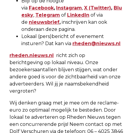
Blijf op de hoogte
via
Facebook
,
Instagram
,
X
(Twitter)
,
Blu
esky
,
Telegram
of
LinkedIn
of via
de
nieuwsbrief
,
inschrijven kan ook
onderaan deze pagina.
Lokaal (pers)bericht of evenement
insturen? Dat kan via
rheden@nieuws.nl
rheden.nieuws.nl
richt zich op
berichtgeving op lokaal niveau. Onze
bezoekersaantallen blijven stijgen, wat onder
andere goed is voor de zichtbaarheid van onze
adverteerders. Wil jij je naamsbekendheid
vergroten?
Wij denken graag met je mee om de reclame-
euro zo optimaal mogelijk te besteden. Door
lokaal te adverteren op Rheden Nieuws tegen
een concurrerende prijs! Neem contact op met
Dolf Verschuren via de telefoon: 06 – 4025 3846