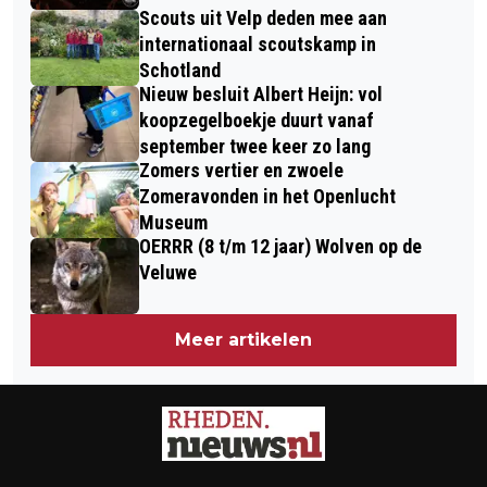
Scouts uit Velp deden mee aan
internationaal scoutskamp in
Schotland
Nieuw besluit Albert Heijn: vol
koopzegelboekje duurt vanaf
september twee keer zo lang
Zomers vertier en zwoele
Zomeravonden in het Openlucht
Museum
OERRR (8 t/m 12 jaar) Wolven op de
Veluwe
Meer artikelen