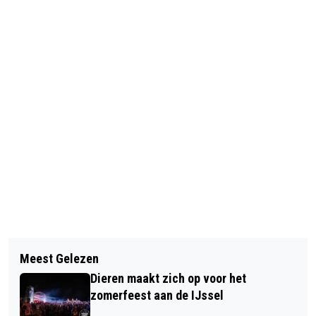
Vorig artikel
Volgend artikel
LAATSTE RHEDENSE FIETS4DAAGSE
Meest Gelezen
JULA VAN KLAVEREN WINT
Dieren maakt zich op voor het
TEKENWEDSTRIJD POLITIE VELP
zomerfeest aan de IJssel