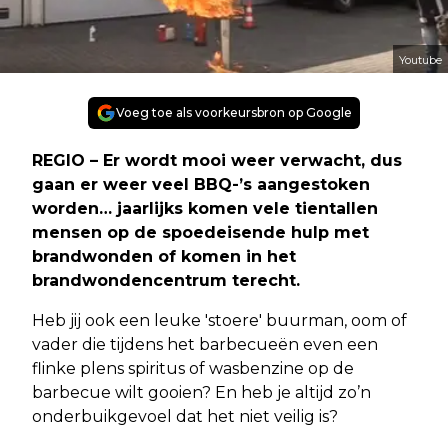
Youtube
Voeg toe als voorkeursbron op Google
REGIO – Er wordt mooi weer verwacht, dus
gaan er weer veel BBQ-’s aangestoken
worden… jaarlijks komen vele tientallen
mensen op de spoedeisende hulp met
brandwonden of komen in het
brandwondencentrum terecht.
Heb jij ook een leuke 'stoere' buurman, oom of
vader die tijdens het barbecueën even een
flinke plens spiritus of wasbenzine op de
barbecue wilt gooien? En heb je altijd zo’n
onderbuikgevoel dat het niet veilig is?