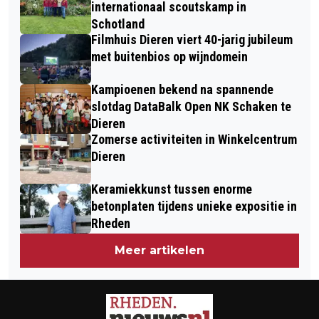
MAKEN
MELYNAS
internationaal scoutskamp in
Schotland
Filmhuis Dieren viert 40-jarig jubileum
met buitenbios op wijndomein
Kampioenen bekend na spannende
slotdag DataBalk Open NK Schaken te
Dieren
Zomerse activiteiten in Winkelcentrum
Dieren
Keramiekkunst tussen enorme
betonplaten tijdens unieke expositie in
Rheden
Meer artikelen