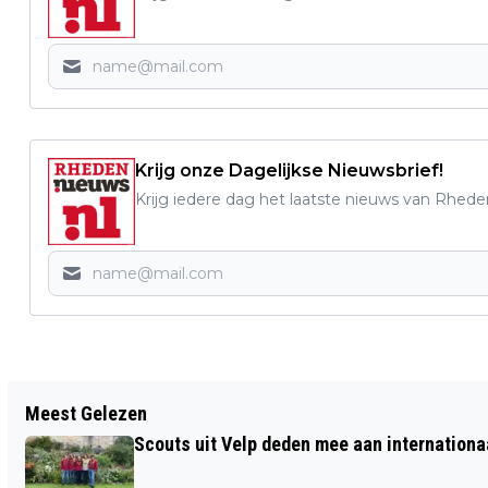
Krijg onze Dagelijkse Nieuwsbrief!
Krijg iedere dag het laatste nieuws van Rhede
Vorig artikel
Meest Gelezen
27 JONGE FLUITISTEN WAARONDER
Scouts uit Velp deden mee aan internation
SARAH VAN DER LIJKE GAAN WEEK