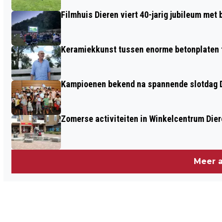
STUDEREN OP LANDGOED RHEDEROORD
Filmhuis Dieren viert 40-jarig jubileum met
Keramiekkunst tussen enorme betonplaten t
Kampioenen bekend na spannende slotdag D
Zomerse activiteiten in Winkelcentrum Die
Meer a