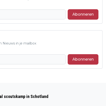
Abonneren
n Nieuws in je mailbox
Abonneren
Volgend artikel
ORGANISATIE VAN POP UP MUSEUM
aal scoutskamp in Schotland
'RHEDEN IN OORLOGSTIJD' OP ZOEK