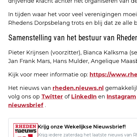
drijvende kracht achter het organiseren van d
In tijden waar het voor veel verenigingen moeili
Rhedens Dorpsbelang trots en blij dat ze alle 
Samenstelling van het bestuur van Rhede
Pieter Krijnsen (voorzitter), Bianca Kalksma (
Jan Frank Mars, Hans Mulder, Angelique Maasba
Kijk voor meer informatie op:
https://www.rh
Het nieuws van
rheden.nieuws.nl
gemakkelijk
volg ons op
Twitter
of
LinkedIn
en
Instagram
nieuwsbrief
.
Krijg onze Wekelijkse Nieuwsbrief!
Krijg iedere zaterdag het laatste nieuws van 