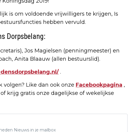
e Koningsdag 2019!
jk is om voldoende vrijwilligers te krijgen, Is
bestuursfuncties hebben vervuld.
ns Dorpsbelang:
secretaris), Jos Magielsen (penningmeester) en
ch, Anita Blaauw (allen bestuurslid).
edensdorpsbelang.nl/
.
 volgen? Like dan ook onze
Facebookpagina
,
of krijg gratis onze dagelijkse of wekelijkse
Rheden Nieuws in je mailbox