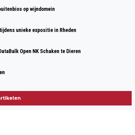
NAAR VRIJWILLIGERS
 buitenbios op wijndomein
ijdens unieke expositie in Rheden
ataBalk Open NK Schaken te Dieren
ren
rtikelen