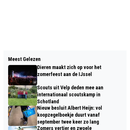
Vorig artikel
Volgend artikel
TWEEDEHANDS
Meest Gelezen
“IT PAAD BJUSTER” PROLONGEERT
DAMESKLEDINGWINKEL VOOR ÉÉN
Dieren maakt zich op voor het
TITEL STRAATKEGELTOERNOOI
DAG DOET WEER GOEDE ZAKEN
zomerfeest aan de IJssel
DIEREN!
Scouts uit Velp deden mee aan
internationaal scoutskamp in
Schotland
Nieuw besluit Albert Heijn: vol
koopzegelboekje duurt vanaf
september twee keer zo lang
Zomers vertier en zwoele