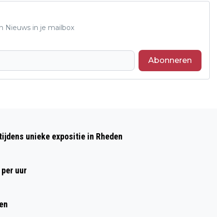
n Nieuws in je mailbox
Abonneren
Volgend artikel
CORONAVIRUS LEGT HET
ijdens unieke expositie in Rheden
UITGAANSLEVEN PLAT
 per uur
ren