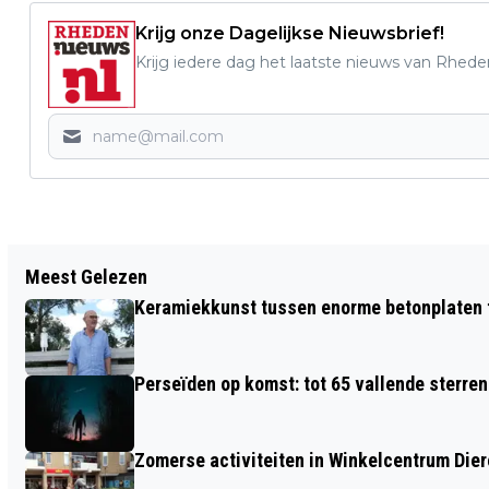
Krijg onze Dagelijkse Nieuwsbrief!
Krijg iedere dag het laatste nieuws van Rhede
Vorig artikel
Meest Gelezen
GETUIGEN GEZOCHT: POGING TOT
Keramiekkunst tussen enorme betonplaten t
WONINGINBRAAK RIJNSTRAAT TE VELP
Perseïden op komst: tot 65 vallende sterren
Zomerse activiteiten in Winkelcentrum Die