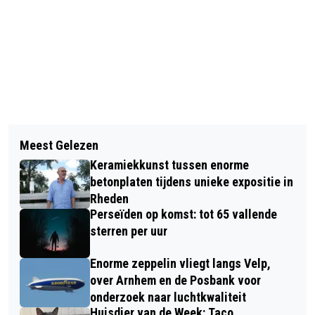
Vorig artikel
Volgend artikel
SCHILDERIJEN VAN CAROLIEN
Meest Gelezen
GELDERS ARCADIË: GESCHIEDENIS IN
HARTEVELD IN DE PAPERCLIP VELP
Keramiekkunst tussen enorme
VERHALEN VAN GELDERSE
betonplaten tijdens unieke expositie in
GEMEENTEN
Rheden
Perseïden op komst: tot 65 vallende
sterren per uur
Enorme zeppelin vliegt langs Velp,
over Arnhem en de Posbank voor
onderzoek naar luchtkwaliteit
Huisdier van de Week: Taco