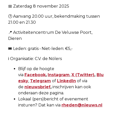
📅 Zaterdag 8 november 2025
🕑 Aanvang 20.00 uur, bekendmaking tussen
21.00 en 21.30
📍 Activiteitencentrum De Veluwse Poort,
Dieren
🎟️ Leden: gratis • Niet-leden: €5,-
ℹ️ Organisatie: C.V. de Nölers
Blijf op de hoogte
via
Facebook
,
Instagram
,
X
(Twitter)
,
Blu
esky
,
Telegram
of
LinkedIn
of via
de
nieuwsbrief
,
inschrijven kan ook
onderaan deze pagina.
Lokaal (pers)bericht of evenement
insturen? Dat kan via
rheden@nieuws.nl