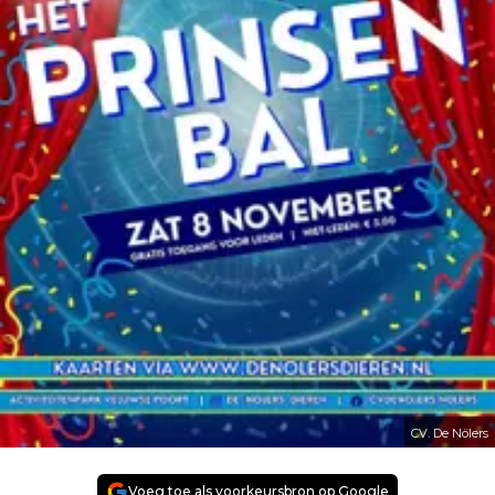
CV. De Nölers
Voeg toe als voorkeursbron op Google