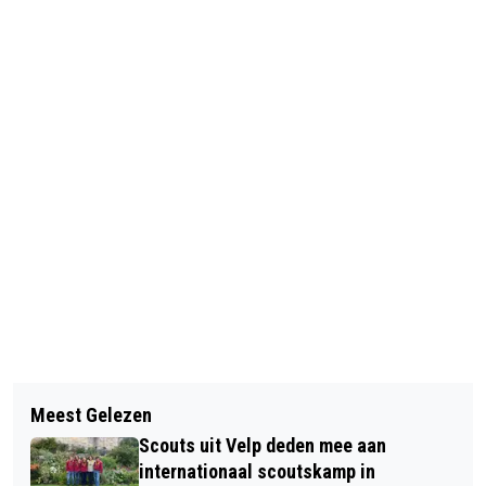
Vorig artikel
Volgend artikel
REGISTRATIEPLICHT VOOR
Meest Gelezen
BUDDY TO BUDDY VAN START IN
TOERISTISCHE VERHUUR VAN
Scouts uit Velp deden mee aan
GEMEENTE RHEDEN
WONINGEN IN GEMEENTE RHEDEN
internationaal scoutskamp in