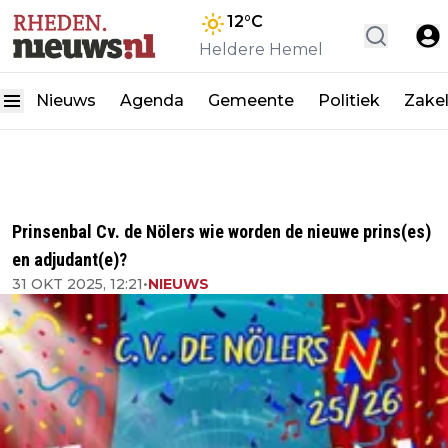
12
°C
Heldere Hemel
Nieuws
Agenda
Gemeente
Politiek
Zakel
Prinsenbal Cv. de Nölers wie worden de nieuwe prins(es)
en adjudant(e)?
31 OKT 2025, 12:21
•
NIEUWS