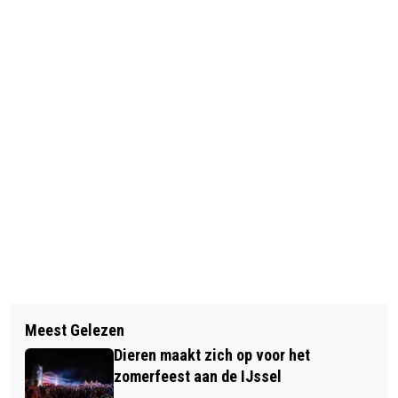
Vorig artikel
Volgend artikel
LUNTERENAAR AANGEHOUDEN IN
Meest Gelezen
CIJFERS VAN FLITSPALEN IN 2015
RHEDEN NA POGING TOT INBRAAK
Dieren maakt zich op voor het
zomerfeest aan de IJssel