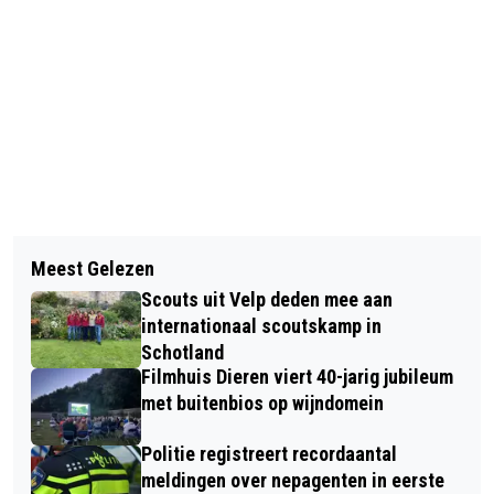
Vorig artikel
Volgend artikel
OOK THUIS OP DE BANK KUNT U
Meest Gelezen
BLIJFT HET BIJ "SOCIAL DISTANCING"
VOLOP VAN BURGERS’ ZOO BLIJVEN
Scouts uit Velp deden mee aan
OF GAAN WE NAAR EEN
GENIETEN!
internationaal scoutskamp in
LOCKDOWN....?
Schotland
Filmhuis Dieren viert 40-jarig jubileum
met buitenbios op wijndomein
Politie registreert recordaantal
meldingen over nepagenten in eerste