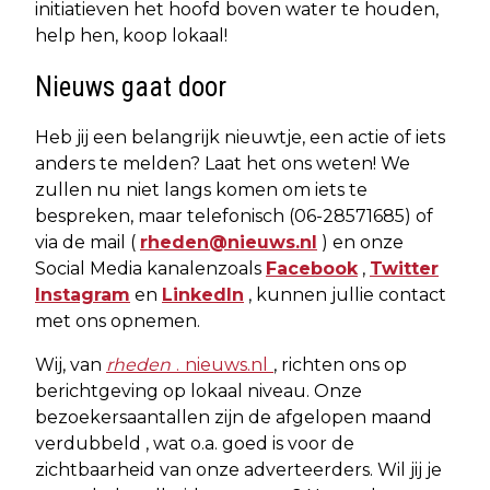
initiatieven het hoofd boven water te houden,
help hen, koop lokaal!
Nieuws gaat door
Heb jij een belangrijk nieuwtje, een actie of iets
anders te melden? Laat het ons weten! We
zullen nu niet langs komen om iets te
bespreken, maar telefonisch (06-28571685) of
via de mail (
rheden@nieuws.nl
) en onze
Social Media kanalen
zoals
Facebook
,
Twitter
Instagram
en
LinkedIn
, kunnen jullie contact
met ons opnemen.
Wij, van
rheden
.
nieuws.nl
, richten ons
op
berichtgeving
op lokaal niveau. Onze
bezoekersaantallen zijn de afgelopen maand
verdubbeld
,
wat o.a. goed is voor de
zichtbaarheid van onze adverteerders.
Wil jij je