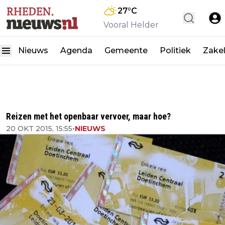
27
°C
Vooral Helder
Nieuws
Agenda
Gemeente
Politiek
Zakel
Reizen met het openbaar vervoer, maar hoe?
20 OKT 2015, 15:55
•
NIEUWS