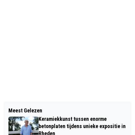
Vorig artikel
Volgend artikel
INTERACTIEVE
Meest Gelezen
VEEL POLITIE OP DE BEEN BIJ
CIRCUSVOORSTELLINGEN IN
Keramiekkunst tussen enorme
WOONWAGENKAMP IN RHEDEN
STUDIO26 IN VELP
betonplaten tijdens unieke expositie in
Rheden