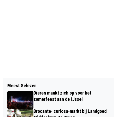
Vorig artikel
Volgend artikel
MOGELIJK GLASVEZEL IN DE STEEG,
Meest Gelezen
NATTE NEUZEN TRAIL VELUWEZOOM
ELLECOM EN ROZENDAAL
Dieren maakt zich op voor het
2020
zomerfeest aan de IJssel
Brocante- curiosa-markt bij Landgoed