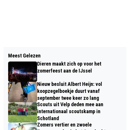
Vorig artikel
Volgend artikel
HOE ZIET DE TOEKOMST VAN VELP
Meest Gelezen
OPBRENGST VAN ROZE FIETSEN NAAR
ERUIT?!
Dieren maakt zich op voor het
GOEDE DOELEN
zomerfeest aan de IJssel
Nieuw besluit Albert Heijn: vol
koopzegelboekje duurt vanaf
september twee keer zo lang
Scouts uit Velp deden mee aan
internationaal scoutskamp in
Schotland
Zomers vertier en zwoele