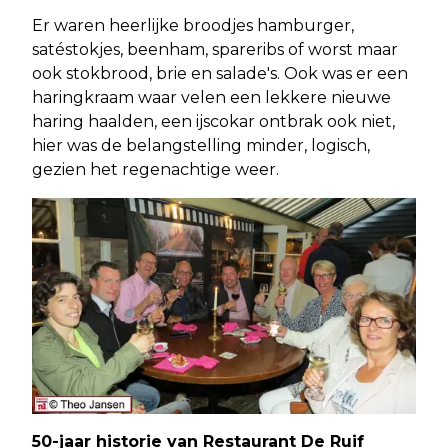
Er waren heerlijke broodjes hamburger,
satéstokjes, beenham, spareribs of worst maar
ook stokbrood, brie en salade's. Ook was er een
haringkraam waar velen een lekkere nieuwe
haring haalden, een ijscokar ontbrak ook niet,
hier was de belangstelling minder, logisch,
gezien het regenachtige weer.
50-jaar historie van Restaurant De Ruif