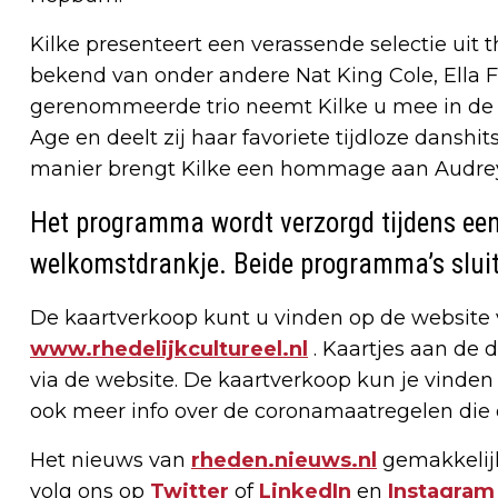
Kilke presenteert een verassende selectie ui
bekend van onder andere Nat King Cole, Ella Fi
gerenommeerde trio neemt Kilke u mee in de
Age en deelt zij haar favoriete tijdloze danshit
manier brengt Kilke een hommage aan Audre
Het programma wordt verzorgd tijdens een
welkomstdrankje. Beide programma’s sluit
De kaartverkoop kunt u vinden op de website v
www.rhedelijkcultureel.nl
. Kaartjes aan de 
via de website. De kaartverkoop kun je vinden 
ook meer info over de coronamaatregelen die 
Het nieuws van
rheden.nieuws.nl
gemakkelijk
volg ons op
Twitter
of
LinkedIn
en
Instagram