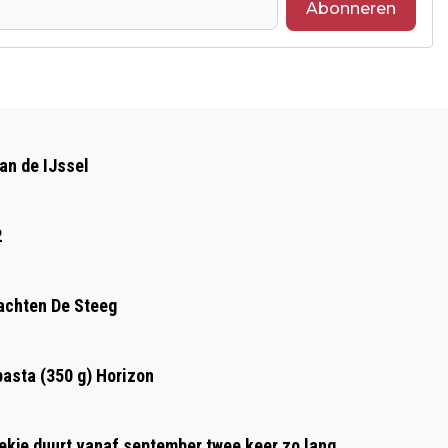
Abonneren
Volgend artikel
IVN ZWERFTOCHT JAGERS EN
an de IJssel
VERZAMELAARS
2
achten De Steeg
asta (350 g) Horizon
oekje duurt vanaf september twee keer zo lang