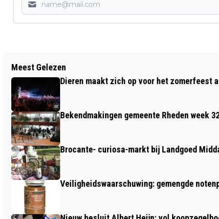
Vorig artikel
Meest Gelezen
NIEUWE EXPOSITIE IN DE PAPERCLIP TE
Dieren maakt zich op voor het zomerfeest a
VELP
Bekendmakingen gemeente Rheden week 3
Brocante- curiosa-markt bij Landgoed Midd
Veiligheidswaarschuwing: gemengde notenp
Nieuw besluit Albert Heijn: vol koopzegelb