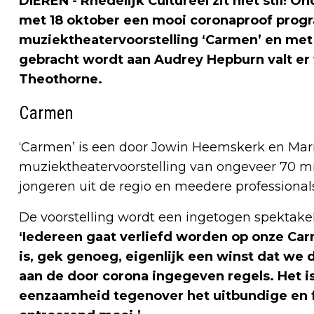
DIEREN - Rhedelijk Cultureel zit niet stil! O
met 18 oktober een mooi coronaproof prog
muziektheatervoorstelling ‘Carmen’ en me
gebracht wordt aan Audrey Hepburn valt er
Theothorne.
Carmen
‘Carmen’ is een door Jowin Heemskerk en Ma
muziektheatervoorstelling van ongeveer 70 mi
jongeren uit de regio en meedere professionals
De voorstelling wordt een ingetogen spektakel 
‘Iedereen gaat verliefd worden op onze Ca
is, gek genoeg, eigenlijk een winst dat we
aan de door corona ingegeven regels. Het is
eenzaamheid tegenover het uitbundige en f