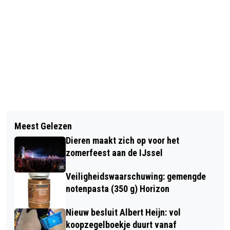
Vorig artikel
Volgend artikel
JOËLLE WEENING AERES VELP GAAT
Meest Gelezen
TORNADO RHEDEN OOK MOGELIJK
VOOR GOUD BIJ WORLDSKILLS IN
Dieren maakt zich op voor het
OORZAAK SCHADE IN DIEREN,
KAZAN
zomerfeest aan de IJssel
BRUMMEN EN ZUTPHEN
Veiligheidswaarschuwing: gemengde
notenpasta (350 g) Horizon
Nieuw besluit Albert Heijn: vol
koopzegelboekje duurt vanaf