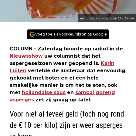
remundo via Foter.com CC-BY-SA
Voeg toe als voorkeursbron op Google
COLUMN - Zaterdag hoorde op radio1 in de
Nieuwsshow
uw columnist dat het
aspergeseizoen weer geopend is.
Karin
Luiten
vertelde de luisteraar dat eenvoudig
gekookt met boter en ei een hele
smakelijke manier is om het te eten, ook
met
hollandaise saus
en
sambal goreng
asperges
zet zij graag op tafel.
Voor niet al teveel geld (toch nog rond
de € 10 per kilo) zijn er weer asperges