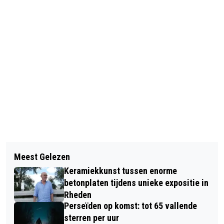
Vorig artikel
Volgend artikel
GROENHORST VELP BIJ SUCCESVOLLE
Meest Gelezen
BENEFIET VOOR NIEUWE
'KOM IN DE KAS'
Keramiekkunst tussen enorme
MUZIEKKOEPEL IN ELLECOM.
betonplaten tijdens unieke expositie in
Rheden
Perseïden op komst: tot 65 vallende
sterren per uur