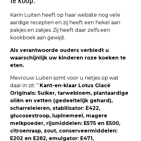
te koop.
Karin Luiten heeft op haar website nog vele
aardige recepten en zij heeft een hekel aan
pakjes en zakjes. Zij heeft daar zelfs een
kookboek aan gewijd.
Als verantwoorde ouders verbiedt u
waarschijnlijk uw kinderen roze koeken te
eten.
Mevrouw Luiten somt voor u netjes op wat
daar in zit: “
Kant-en-klaar Lotus Glacé
Originals:
Suiker, tarwebloem, plantaardige
oliën en vetten (gedeeltelijk gehard),
scharreleieren, stabilisator: E422,
glucosestroop, lupinemeel, magere
melkpoeder, rijsmiddelen: E575 en E500,
citroenrasp, zout, conserveermiddelen:
E202 en E282, emulgator: E471,