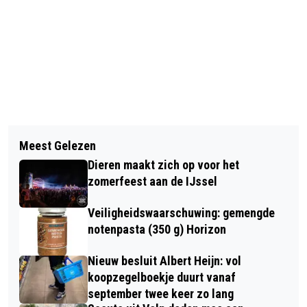
Vorig artikel
Volgend artikel
INGEZONDEN: MIDDEL ERGER DAN DE
Meest Gelezen
KERSTCONCERT 18 DECEMBER IN
KWAAL
Dieren maakt zich op voor het
GROTE KERK TE VELP
zomerfeest aan de IJssel
Veiligheidswaarschuwing: gemengde
notenpasta (350 g) Horizon
Nieuw besluit Albert Heijn: vol
koopzegelboekje duurt vanaf
september twee keer zo lang