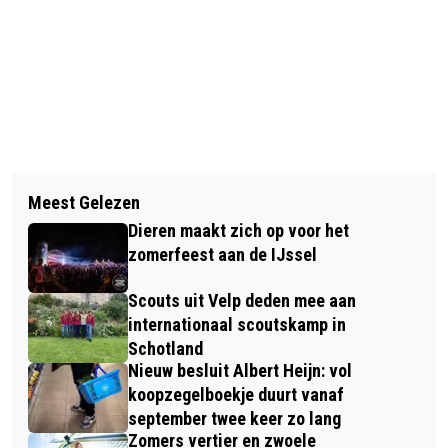
Vorig artikel
Volgend artikel
ACTIVITEITEN IN ROZENDAAL ROND
Meest Gelezen
PROMOTIETOUR ICCCR 2016 MET 100
DE GIRO D'ITALIA
Dieren maakt zich op voor het
CITROËNS
zomerfeest aan de IJssel
Scouts uit Velp deden mee aan
internationaal scoutskamp in
Schotland
Nieuw besluit Albert Heijn: vol
koopzegelboekje duurt vanaf
september twee keer zo lang
Zomers vertier en zwoele