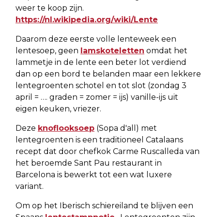
weer te koop zijn.
https://nl.wikipedia.org/wiki/Lente
Daarom deze eerste volle lenteweek een
lentesoep, geen
lamskoteletten
omdat het
lammetje in de lente een beter lot verdiend
dan op een bord te belanden maar een lekkere
lentegroenten schotel en tot slot (zondag 3
april = …. graden = zomer = ijs) vanille-ijs uit
eigen keuken, vriezer.
Deze
knoflooksoep
(Sopa d'all) met
lentegroenten is een traditioneel Catalaans
recept dat door chefkok Carme Ruscalleda van
het beroemde Sant Pau restaurant in
Barcelona is bewerkt tot een wat luxere
variant.
Om op het Iberisch schiereiland te blijven een