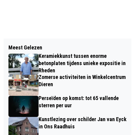
Vorig artikel
Volgend artikel
HERDENKING BEVRIJDING EN
Meest Gelezen
RUSCH ASFALT VERLENGT ZIJN
OORLOGSSLACHTOFFERS GEMEENTE
Keramiekkunst tussen enorme
SPONSORCONTRACT MET CKC RHEKO
RHEDEN
betonplaten tijdens unieke expositie in
Rheden
Zomerse activiteiten in Winkelcentrum
Dieren
Perseïden op komst: tot 65 vallende
sterren per uur
Kunstlezing over schilder Jan van Eyck
in Ons Raadhuis