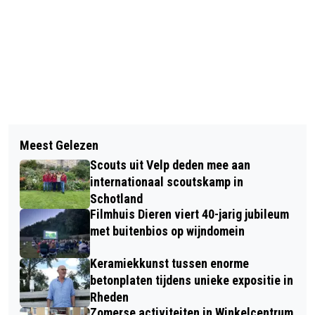
Vorig artikel
Volgend artikel
BEKENDMAKINGEN GEMEENTE
Meest Gelezen
PODOTHERAPIE KAN OUDERE VOETEN
RHEDEN
Scouts uit Velp deden mee aan
HELPEN
internationaal scoutskamp in
Schotland
Filmhuis Dieren viert 40-jarig jubileum
met buitenbios op wijndomein
Keramiekkunst tussen enorme
betonplaten tijdens unieke expositie in
Rheden
Zomerse activiteiten in Winkelcentrum