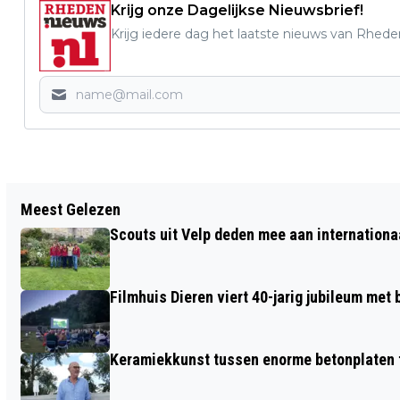
Krijg onze Dagelijkse Nieuwsbrief!
Krijg iedere dag het laatste nieuws van Rhede
Vorig artikel
Meest Gelezen
SPORTBEDRIJF RHEDEN TELT AF NAAR
Scouts uit Velp deden mee aan internation
GIRO D’ITALIA
Filmhuis Dieren viert 40-jarig jubileum met
Keramiekkunst tussen enorme betonplaten t