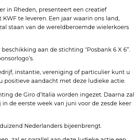
mer in Rheden, presenteert een creatief
t KWF te leveren. Een jaar waarin ons land,
 zal staan van de wereldberoemde wielerkoers
r beschikking aan de stichting “Posbank 6 X 6”.
onsorlogo’s.
ijf, instantie, vereniging of particulier kunt u
 positieve aandacht met deze ludieke actie.
ing de Giro d’Italia worden ingezet. Daarna zal
j in de eerste week van juni voor de zesde keer
g duizend Nederlanders bijeenbrengt.
ven, zal er parallel aan deze ludieke actie een