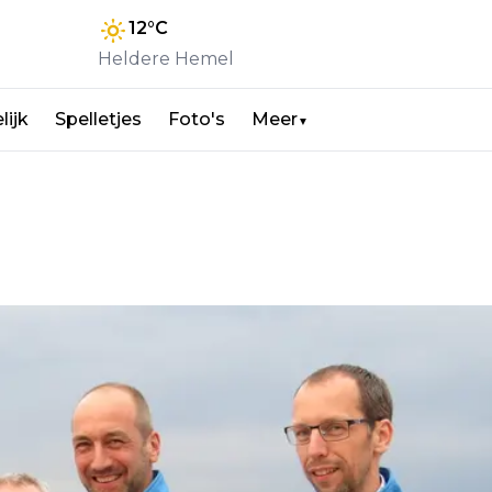
12
°C
Heldere Hemel
lijk
Spelletjes
Foto's
Meer
▼