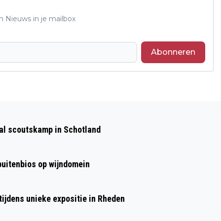
n Nieuws in je mailbox
Abonneren
Volgend artikel
THEMA MANTELZORGCAFÉ, ZORGEN
aal scoutskamp in Schotland
DELEN
 buitenbios op wijndomein
ijdens unieke expositie in Rheden