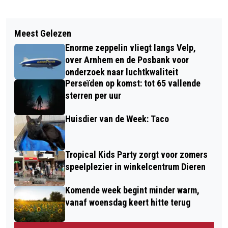
Vorig artikel
Volgend artikel
NACHT VAN HET VERHAAL IN
Meest Gelezen
BLOEMENACTIE VAN HET RHEDENS
DORPSKERK RHEDEN
Enorme zeppelin vliegt langs Velp,
FANFARE CORPS
over Arnhem en de Posbank voor
onderzoek naar luchtkwaliteit
Perseïden op komst: tot 65 vallende
sterren per uur
Huisdier van de Week: Taco
Tropical Kids Party zorgt voor zomers
speelplezier in winkelcentrum Dieren
Komende week begint minder warm,
vanaf woensdag keert hitte terug