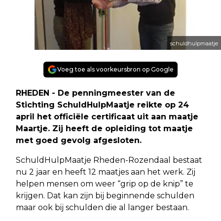
schuldhulpmaatje
Voeg toe als voorkeursbron op Google
RHEDEN - De penningmeester van de
Stichting SchuldHulpMaatje reikte op 24
april het officiële certificaat uit aan maatje
Maartje. Zij heeft de opleiding tot maatje
met goed gevolg afgesloten.
SchuldHulpMaatje Rheden-Rozendaal bestaat
nu 2 jaar en heeft 12 maatjes aan het werk. Zij
helpen mensen om weer “grip op de knip” te
krijgen. Dat kan zijn bij beginnende schulden
maar ook bij schulden die al langer bestaan.