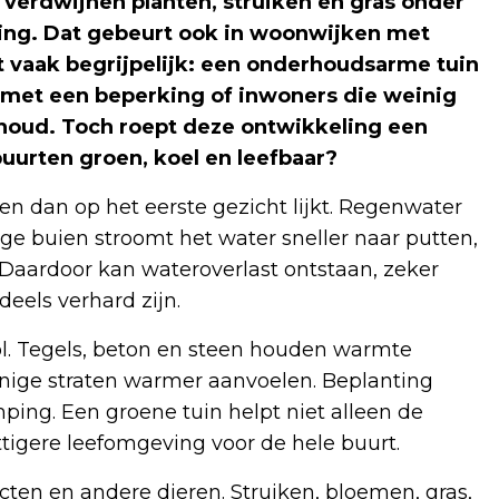
erdwijnen planten, struiken en gras onder
ding. Dat gebeurt ook in woonwijken met
 vaak begrijpelijk: een onderhoudsarme tuin
n met een beperking of inwoners die weinig
rhoud. Toch roept deze ontwikkeling een
uurten groen, koel en leefbaar?
en dan op het eerste gezicht lijkt. Regenwater
e buien stroomt het water sneller naar putten,
 Daardoor kan wateroverlast ontstaan, zeker
eels verhard zijn.
l. Tegels, beton en steen houden warmte
enige straten warmer aanvoelen. Beplanting
ping. Een groene tuin helpt niet alleen de
ttigere leefomgeving voor de hele buurt.
ecten en andere dieren. Struiken, bloemen, gras,