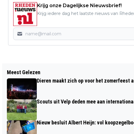
Krijg onze Dagelijkse Nieuwsbrief!
Krijg iedere dag het laatste nieuws van Rhede
Vorig artikel
Meest Gelezen
OPEN COFFEE VELP DONDERDAG 11 JUNI
Dieren maakt zich op voor het zomerfeest a
2026
Scouts uit Velp deden mee aan internation
Nieuw besluit Albert Heijn: vol koopzegelb