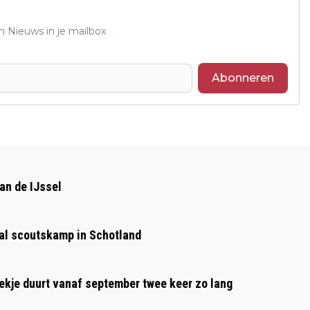
n Nieuws in je mailbox
Abonneren
Volgend artikel
GIGA KANGOEROEKLUPDAG BIJ SIOS'61
an de IJssel
OP HAAR SPORTVELD IN VELP
aal scoutskamp in Schotland
oekje duurt vanaf september twee keer zo lang