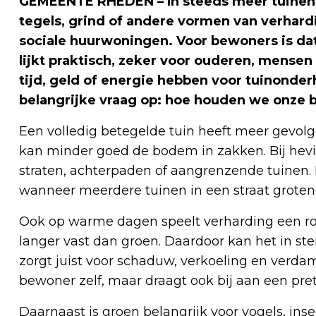
GEMEENTE RHEDEN – In steeds meer tuinen v
tegels, grind of andere vormen van verhar
sociale huurwoningen. Voor bewoners is dat
lijkt praktisch, zeker voor ouderen, mense
tijd, geld of energie hebben voor tuinonde
belangrijke vraag op: hoe houden we onze b
Een volledig betegelde tuin heeft meer gevolg
kan minder goed de bodem in zakken. Bij hevig
straten, achterpaden of aangrenzende tuinen.
wanneer meerdere tuinen in een straat grotend
Ook op warme dagen speelt verharding een ro
langer vast dan groen. Daardoor kan het in st
zorgt juist voor schaduw, verkoeling en verdam
bewoner zelf, maar draagt ook bij aan een pre
Daarnaast is groen belangrijk voor vogels, ins