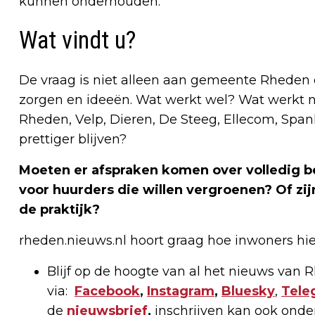
kunnen onderhouden.
Wat vindt u?
De vraag is niet alleen aan gemeente Rheden 
zorgen en ideeën. Wat werkt wel? Wat werkt n
Rheden, Velp, Dieren, De Steeg, Ellecom, Spa
prettiger blijven?
Moeten er afspraken komen over volledig 
voor huurders die willen vergroenen? Of zij
de praktijk?
rheden.nieuws.nl hoort graag hoe inwoners hi
Blijf op de hoogte van al het nieuws van
via:
Facebook
,
Instagram
,
Bluesky
,
Tele
de
nieuwsbrief
,
inschrijven kan ook onde