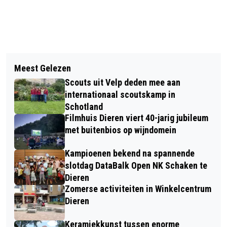
Vorig artikel
Volgend artikel
RHEDELIJK CULTUREEL: EEN MAGISCH
Meest Gelezen
TUNNELBAK EN P+R VOORZIENING
OZ IN OPENLUCHTTHEATER DE
Scouts uit Velp deden mee aan
(GARAGE) TRAVERSE DIEREN OPEN
PINKENBERG
internationaal scoutskamp in
VOOR HET PUBLIEK
Schotland
Filmhuis Dieren viert 40-jarig jubileum
met buitenbios op wijndomein
Kampioenen bekend na spannende
slotdag DataBalk Open NK Schaken te
Dieren
Zomerse activiteiten in Winkelcentrum
Dieren
Keramiekkunst tussen enorme