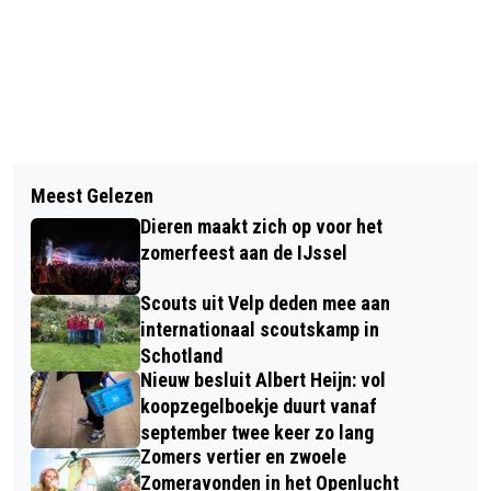
Vorig artikel
Volgend artikel
VOORDRACHT 9: TRAINER HENK VOS
Meest Gelezen
BOEK 120 JAAR DIERENSE
VAN ONMISKENBARE WAARDE VOOR
Dieren maakt zich op voor het
VOETBALGESCHIEDENIS
GELREGYM
zomerfeest aan de IJssel
GEPRESENTEERD
Scouts uit Velp deden mee aan
internationaal scoutskamp in
Schotland
Nieuw besluit Albert Heijn: vol
koopzegelboekje duurt vanaf
september twee keer zo lang
Zomers vertier en zwoele
Zomeravonden in het Openlucht