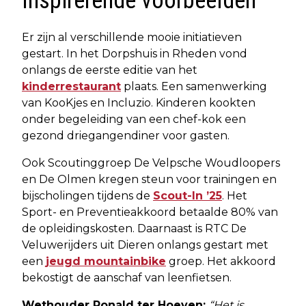
Inspirerende voorbeelden
Er zijn al verschillende mooie initiatieven
gestart. In het Dorpshuis in Rheden vond
onlangs de eerste editie van het
kinderrestaurant
plaats. Een samenwerking
van KooKjes en Incluzio. Kinderen kookten
onder begeleiding van een chef-kok een
gezond driegangendiner voor gasten.
Ook Scoutinggroep De Velpsche Woudloopers
en De Olmen kregen steun voor trainingen en
bijscholingen tijdens de
Scout-In ’25
. Het
Sport- en Preventieakkoord betaalde 80% van
de opleidingskosten. Daarnaast is RTC De
Veluwerijders uit Dieren onlangs gestart met
een
jeugd mountainbike
groep. Het akkoord
bekostigt de aanschaf van leenfietsen.
Wethouder Ronald ter Hoeven:
“Het is