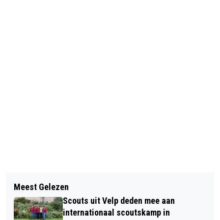
Vorig artikel
Volgend artikel
EXPOSITIE KERAMIEK IN ONS
Meest Gelezen
ROMKE DOEDEL SUCCESVOL OP
RAADHUIS VELP
Scouts uit Velp deden mee aan
NEDERLANDS KAMPIOENSCHAP
internationaal scoutskamp in