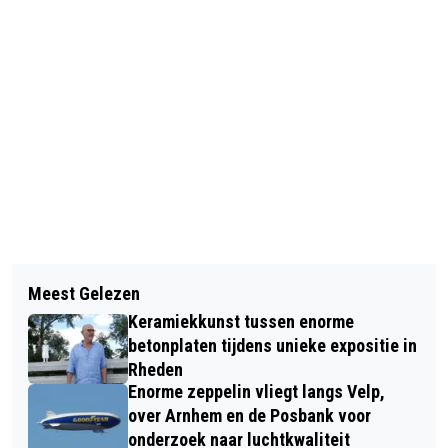
Vorig artikel
Volgend artikel
ORGELMUZIEK OP ZATERDAGAVOND
Meest Gelezen
VASTE ACTIVITEITEN BUURTHUIS DE
19 SEPTEMBER IN DE DORPSKERK
Keramiekkunst tussen enorme
POORT
VAN RHEDEN
betonplaten tijdens unieke expositie in
Rheden
Enorme zeppelin vliegt langs Velp,
over Arnhem en de Posbank voor
onderzoek naar luchtkwaliteit