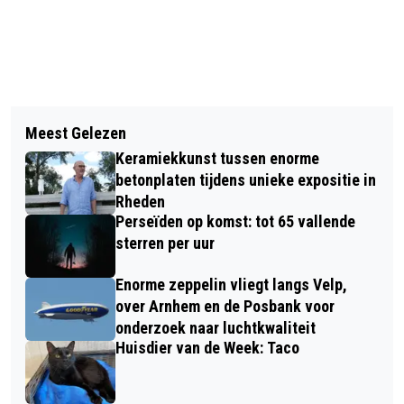
Vorig artikel
Volgend artikel
PRESENTATIE IN WOORD EN BEELD
Meest Gelezen
EEN VERWENMIDDAG OP DE DAG VAN
OVER WERELDVROUWEN
Keramiekkunst tussen enorme
DE MANTELZORG VOOR
betonplaten tijdens unieke expositie in
MANTELZORGERS
Rheden
Perseïden op komst: tot 65 vallende
sterren per uur
Enorme zeppelin vliegt langs Velp,
over Arnhem en de Posbank voor
onderzoek naar luchtkwaliteit
Huisdier van de Week: Taco