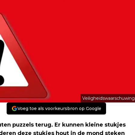
Veiligheidswaarschuwing
Voeg toe als voorkeursbron op Google
en puzzels terug. Er kunnen kleine stukjes
nderen deze stukjes hout in de mond steken