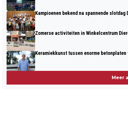
Kampioenen bekend na spannende slotdag D
Zomerse activiteiten in Winkelcentrum Die
Keramiekkunst tussen enorme betonplaten t
Meer a