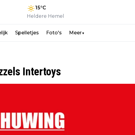
15
°C
Heldere Hemel
lijk
Spelletjes
Foto's
Meer
▼
zels Intertoys