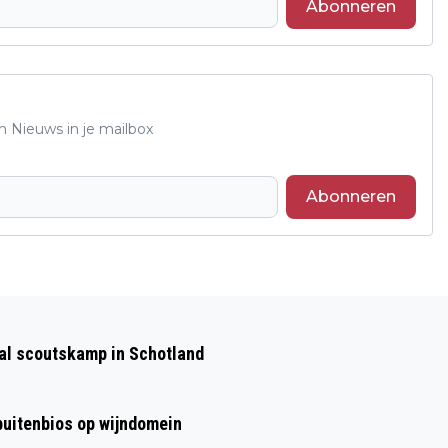
Abonneren
n Nieuws in je mailbox
Abonneren
Volgend artikel
EEN CUBAANSE AVOND VOL PASSIE EN
aal scoutskamp in Schotland
VUUR!
 buitenbios op wijndomein