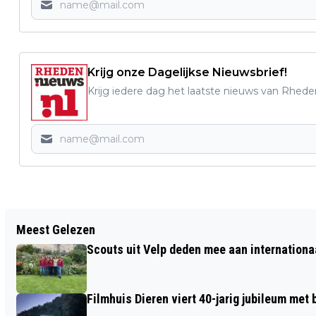
Krijg onze Dagelijkse Nieuwsbrief!
Krijg iedere dag het laatste nieuws van Rhede
Vorig artikel
Meest Gelezen
POELEN GEZOCHT IN GEMEENTE
Scouts uit Velp deden mee aan internation
RHEDEN
Filmhuis Dieren viert 40-jarig jubileum met