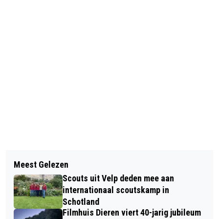
Vorig artikel
Volgend artikel
IK BUURT MEE!-LEZING OVER
Meest Gelezen
IVN-LENTEWANDELING OP
SPINOZA’S FILOSOFIE VAN DE
Scouts uit Velp deden mee aan
RHEDEROORD
BLIJHEID
internationaal scoutskamp in
Schotland
Filmhuis Dieren viert 40-jarig jubileum