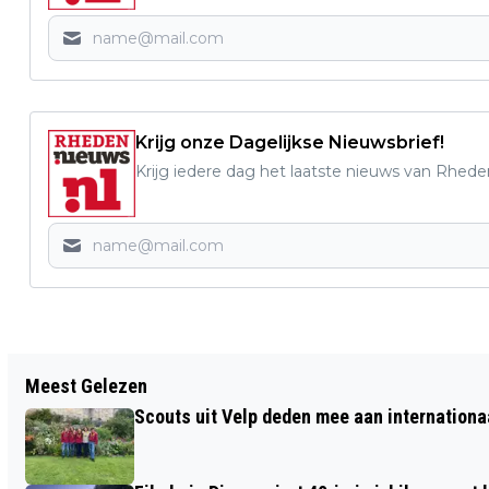
Krijg onze Dagelijkse Nieuwsbrief!
Krijg iedere dag het laatste nieuws van Rhede
Vorig artikel
Meest Gelezen
NAJAARSMENU VAN HET VELPSCH
Scouts uit Velp deden mee aan internation
MAAL, EET U OOK GEZELLIG MEE?