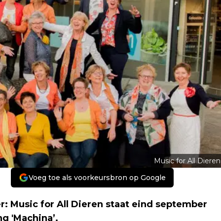
Music for All Dieren
Voeg toe als voorkeursbron op Google
r: Music for All Dieren staat eind september
ng 'Machina’.