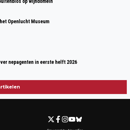
 buitenbios op wijndomein
 het Openlucht Museum
over nepagenten in eerste helft 2026
rtikelen