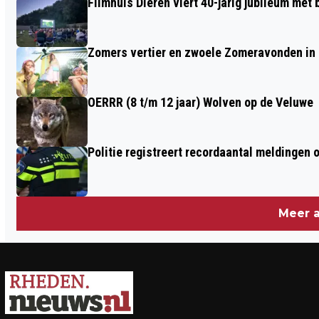
Filmhuis Dieren viert 40-jarig jubileum met
Zomers vertier en zwoele Zomeravonden in
OERRR (8 t/m 12 jaar) Wolven op de Veluwe
Politie registreert recordaantal meldingen 
Meer a