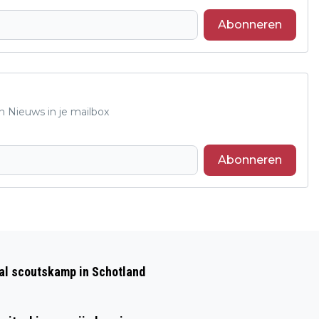
Abonneren
n Nieuws in je mailbox
Abonneren
Volgend artikel
UITSLAG WEDVLUCHTEN
aal scoutskamp in Schotland
POSTDUIVENVERENIGING VELP-ZUID