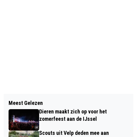
Vorig artikel
Volgend artikel
HUISDIER VAN DE WEEK: PIM
Meest Gelezen
NIEUW PRINSENPAAR CV. DE
Dieren maakt zich op voor het
HEIKNÜÜTERS ONTHULD: PRINS RON
zomerfeest aan de IJssel
DE 1E EN PRINSES CARLA
Scouts uit Velp deden mee aan