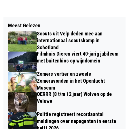
Vorig artikel
Volgend artikel
PRINSENPAAR STAN EN VERA
Meest Gelezen
MUZIKALE ONTMOETING SURSUM
ONTHULD BIJ PRINSENBAL CV. DE
Scouts uit Velp deden mee aan
CORDA 50+ KOOR EN ST.
DEURDAUWERS IN DIEREN
internationaal scoutskamp in
MARTINUSKOOR IN ELLECOM
Schotland
Filmhuis Dieren viert 40-jarig jubileum
met buitenbios op wijndomein
Zomers vertier en zwoele
Zomeravonden in het Openlucht
Museum
OERRR (8 t/m 12 jaar) Wolven op de
Veluwe
Politie registreert recordaantal
meldingen over nepagenten in eerste
helft 2026