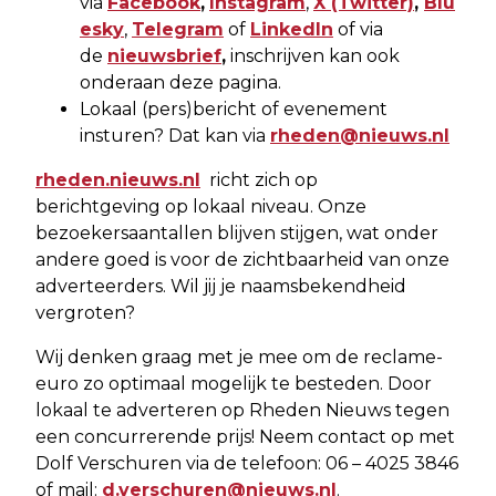
via
Facebook
,
Instagram
,
X
(Twitter)
,
Blu
esky
,
Telegram
of
LinkedIn
of via
de
nieuwsbrief
,
inschrijven kan ook
onderaan deze pagina.
Lokaal (pers)bericht of evenement
insturen? Dat kan via
rheden@nieuws.nl
rheden.nieuws.nl
richt zich op
berichtgeving op lokaal niveau. Onze
bezoekersaantallen blijven stijgen, wat onder
andere goed is voor de zichtbaarheid van onze
adverteerders. Wil jij je naamsbekendheid
vergroten?
Wij denken graag met je mee om de reclame-
euro zo optimaal mogelijk te besteden. Door
lokaal te adverteren op Rheden Nieuws tegen
een concurrerende prijs! Neem contact op met
Dolf Verschuren via de telefoon: 06 – 4025 3846
of mail:
d.verschuren@nieuws.nl
.